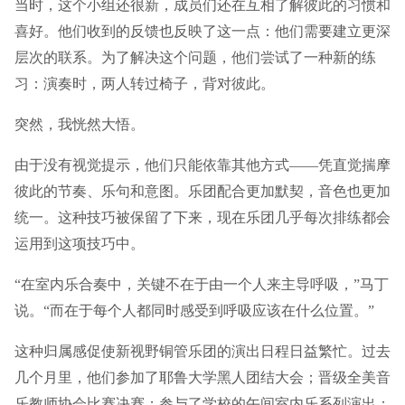
当时，这个小组还很新，成员们还在互相了解彼此的习惯和
喜好。他们收到的反馈也反映了这一点：他们需要建立更深
层次的联系。为了解决这个问题，他们尝试了一种新的练
习：演奏时，两人转过椅子，背对彼此。
突然，我恍然大悟。
由于没有视觉提示，他们只能依靠其他方式——凭直觉揣摩
彼此的节奏、乐句和意图。乐团配合更加默契，音色也更加
统一。这种技巧被保留了下来，现在乐团几乎每次排练都会
运用到这项技巧中。
“在室内乐合奏中，关键不在于由一个人来主导呼吸，”马丁
说。“而在于每个人都同时感受到呼吸应该在什么位置。”
这种归属感促使新视野铜管乐团的演出日程日益繁忙。过去
几个月里，他们参加了耶鲁大学黑人团结大会；晋级全美音
乐教师协会比赛决赛；参与了学校的午间室内乐系列演出；