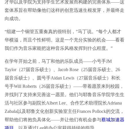
才华以及学院为支持学生艺术发展而构建的完善体系——这
套体系旨在帮助像他们这样的创意迅速生根发芽，并最终走
向成功。
“组建一个铜管五重奏真的很特别，”马丁说。“每个人都才
华横溢，而且个性鲜明。这是一个充分实验的机会——看看
我们作为音乐家能把这种音乐风格发挥到什么程度。”
在学年开始之前，马丁和他的乐队成员——小号手JM
Taylor（27届音乐硕士）、Jacob Rose（25届音乐硕士、26
届音乐硕士）、圆号手Aidan Lewis（27届音乐硕士）和长
号手Will Roberts（26届音乐硕士）——带着愿景来到校园，
并找到了支持来完善这一愿景。他们与耶鲁音乐学院学生生
活与社区参与副院长Albert Lee、合作艺术助理院长Adriana
Zabala以及耶鲁文化创新实验室主任Frances Pollock的交流，
帮助他们将抱负具体化——并让他们有机会参与
蔡城加速器
项目
，以及通过Lee的办公室获得持续的指导。