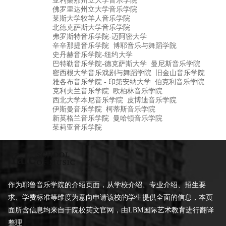
亚利桑那州立大学音乐学院
佛罗里达州立大学音乐学院
莱斯大学牧羊人音乐学院
北德克萨斯大学音乐学院
弗罗斯特音乐学院-迈阿密大学
辛辛那提音乐学院
博耶音乐与舞蹈学院
史丹赫音乐学院-纽约大学
巴特勒音乐学院-德克萨斯大学
曼尼斯音乐学院
密西根大学音乐戏剧与舞蹈学院
旧金山音乐学院
雅各布音乐学院 - 印第安纳大学
伯克利音乐学院
克利夫兰音乐学院
欧柏林音乐学院
西北大学本尼音乐学院
皮博迪音乐学院
伊斯曼音乐学院
柯蒂斯音乐学院
新英格兰音乐学院
曼哈顿音乐学院
茱莉亚音乐学院
作为耶鲁音乐学院的介绍页面，从学校介绍、专业介绍、招生要
求、学费标准等维度为意向申请该校的学生提供全面的信息，本页
面所含信息均来自于院校英文官网，由LBM国际艺术教育进行翻译
整理